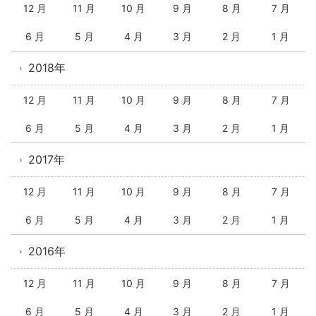
12 月
11 月
10 月
9 月
8 月
7 月
6 月
5 月
4 月
3 月
2 月
1 月
2018年
12 月
11 月
10 月
9 月
8 月
7 月
6 月
5 月
4 月
3 月
2 月
1 月
2017年
12 月
11 月
10 月
9 月
8 月
7 月
6 月
5 月
4 月
3 月
2 月
1 月
2016年
12 月
11 月
10 月
9 月
8 月
7 月
6 月
5 月
4 月
3 月
2 月
1 月