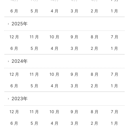
6 月
5 月
4 月
3 月
2 月
1 月
2025年
12 月
11 月
10 月
9 月
8 月
7 月
6 月
5 月
4 月
3 月
2 月
1 月
2024年
12 月
11 月
10 月
9 月
8 月
7 月
6 月
5 月
4 月
3 月
2 月
1 月
2023年
12 月
11 月
10 月
9 月
8 月
7 月
6 月
5 月
4 月
3 月
2 月
1 月