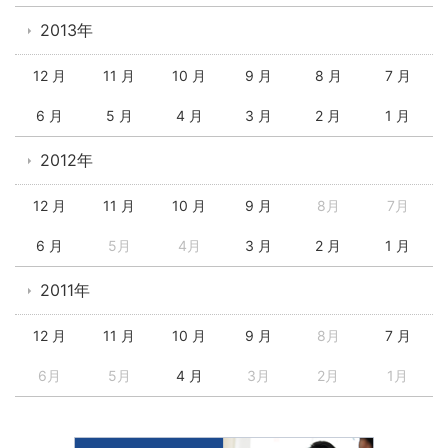
2013年
12 月
11 月
10 月
9 月
8 月
7 月
6 月
5 月
4 月
3 月
2 月
1 月
2012年
12 月
11 月
10 月
9 月
8月
7月
6 月
5月
4月
3 月
2 月
1 月
2011年
12 月
11 月
10 月
9 月
8月
7 月
6月
5月
4 月
3月
2月
1月