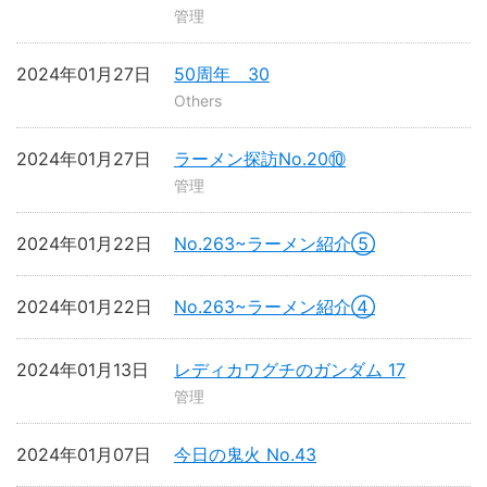
管理
2024年01月27日
50周年 30
Others
2024年01月27日
ラーメン探訪No.20⑩
管理
2024年01月22日
No.263~ラーメン紹介⑤
2024年01月22日
No.263~ラーメン紹介④
2024年01月13日
レディカワグチのガンダム 17
管理
2024年01月07日
今日の鬼火 No.43