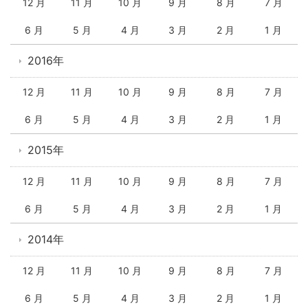
12 月
11 月
10 月
9 月
8 月
7 月
6 月
5 月
4 月
3 月
2 月
1 月
2016年
12 月
11 月
10 月
9 月
8 月
7 月
6 月
5 月
4 月
3 月
2 月
1 月
2015年
12 月
11 月
10 月
9 月
8 月
7 月
6 月
5 月
4 月
3 月
2 月
1 月
2014年
12 月
11 月
10 月
9 月
8 月
7 月
6 月
5 月
4 月
3 月
2 月
1 月