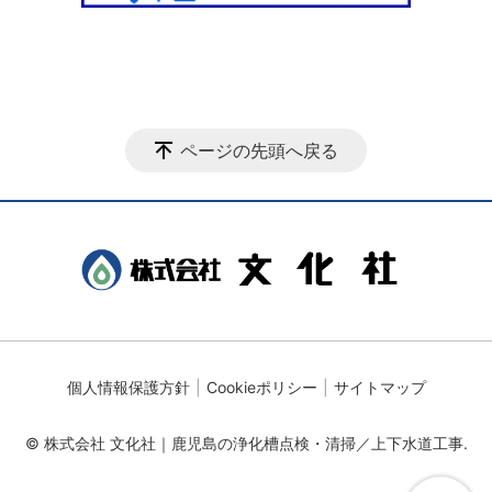
ページの先頭へ戻る
個人情報保護方針
Cookieポリシー
サイトマップ
© 株式会社 文化社｜鹿児島の浄化槽点検・清掃／上下水道工事.