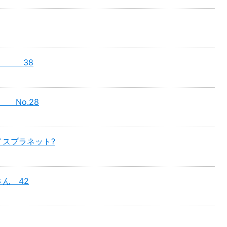
。 38
No.28
イスプラネット?
ん 42