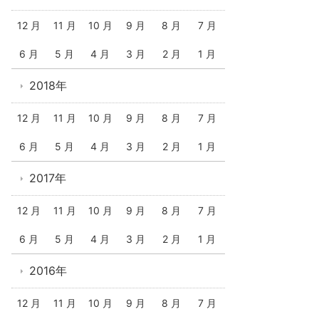
12 月
11 月
10 月
9 月
8 月
7 月
6 月
5 月
4 月
3 月
2 月
1 月
2018年
12 月
11 月
10 月
9 月
8 月
7 月
6 月
5 月
4 月
3 月
2 月
1 月
2017年
12 月
11 月
10 月
9 月
8 月
7 月
6 月
5 月
4 月
3 月
2 月
1 月
2016年
12 月
11 月
10 月
9 月
8 月
7 月