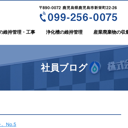
の維持管理・工事
浄化槽の維持管理
産業廃棄物の収
社員ブログ
No.5