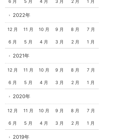
6 月
5 月
4 月
3 月
2 月
1 月
2022年
12 月
11 月
10 月
9 月
8 月
7 月
6 月
5 月
4 月
3 月
2 月
1 月
2021年
12 月
11 月
10 月
9 月
8 月
7 月
6 月
5 月
4 月
3 月
2 月
1 月
2020年
12 月
11 月
10 月
9 月
8 月
7 月
6 月
5 月
4 月
3 月
2 月
1 月
2019年