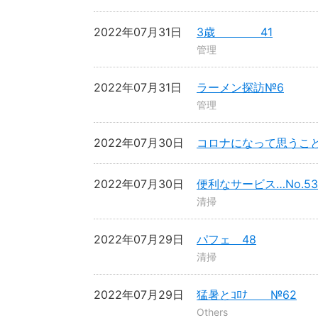
2022年07月31日
3歳 41
管理
2022年07月31日
ラーメン探訪№6
管理
2022年07月30日
コロナになって思うこと 
2022年07月30日
便利なサービス…No.53
清掃
2022年07月29日
パフェ 48
清掃
2022年07月29日
猛暑とｺﾛﾅ №62
Others