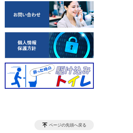
ページの先頭へ戻る