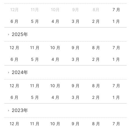
12月
11月
10月
9月
8月
7 月
6 月
5 月
4 月
3 月
2 月
1 月
2025年
12 月
11 月
10 月
9 月
8 月
7 月
6 月
5 月
4 月
3 月
2 月
1 月
2024年
12 月
11 月
10 月
9 月
8 月
7 月
6 月
5 月
4 月
3 月
2 月
1 月
2023年
12 月
11 月
10 月
9 月
8 月
7 月