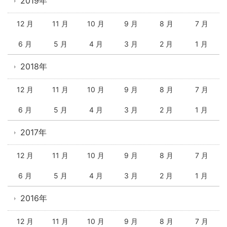
2019年
12 月
11 月
10 月
9 月
8 月
7 月
6 月
5 月
4 月
3 月
2 月
1 月
2018年
12 月
11 月
10 月
9 月
8 月
7 月
6 月
5 月
4 月
3 月
2 月
1 月
2017年
12 月
11 月
10 月
9 月
8 月
7 月
6 月
5 月
4 月
3 月
2 月
1 月
2016年
12 月
11 月
10 月
9 月
8 月
7 月