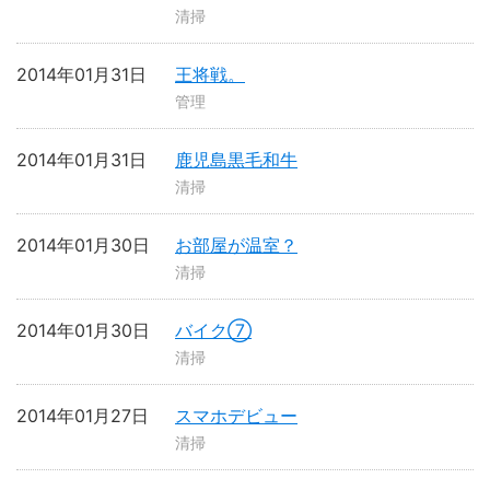
清掃
2014年01月31日
王将戦。
管理
2014年01月31日
鹿児島黒毛和牛
清掃
2014年01月30日
お部屋が温室？
清掃
2014年01月30日
バイク⑦
清掃
2014年01月27日
スマホデビュー
清掃