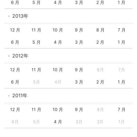
6 月
5 月
4 月
3 月
2 月
1 月
2013年
12 月
11 月
10 月
9 月
8 月
7 月
6 月
5 月
4 月
3 月
2 月
1 月
2012年
12 月
11 月
10 月
9 月
8月
7月
6 月
5月
4月
3 月
2 月
1 月
2011年
12 月
11 月
10 月
9 月
8月
7 月
6月
5月
4 月
3月
2月
1月