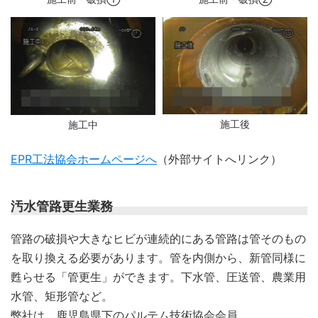
施工後
施工中
EPR工法協会ホームページへ
（外部サイトへリンク）
汚水管路更生業務
管路の破損や大きなヒビが連続的にある管路は管そのもの
を取り換える必要があります。管を内側から、新管同様に
甦らせる「管更生」ができます。下水管、圧送管、農業用
水管、矩形管など。
弊社は、鹿児島県下のパルテム技術協会会員。