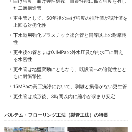
曲げ強度、曲げ弾性係数、耐震性能に係る強度を有し
た二層構造管
更生管として、50年後の曲げ強度の推計値が設計値を
上回る対劣化性
下水道用強化プラスチック複合管と同等以上の耐摩耗
性
更生後の管きょは0.1MPaの外水圧及び内水圧に耐え
る水密性
更生管は地盤変動にともなう、既設管への追従性とと
もに耐衝撃性
15MPaの高圧洗浄において、剥離と損傷がない更生管
更生管は成形後、3時間以内に縮小が収まり安定
パルテム・フローリング工法（製管工法）の特長