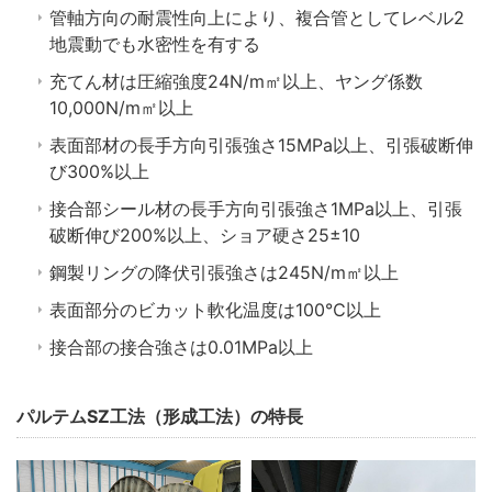
管軸方向の耐震性向上により、複合管としてレベル2
地震動でも水密性を有する
充てん材は圧縮強度24N/m㎡以上、ヤング係数
10,000N/m㎡以上
表面部材の長手方向引張強さ15MPa以上、引張破断伸
び300%以上
接合部シール材の長手方向引張強さ1MPa以上、引張
破断伸び200%以上、ショア硬さ25±10
鋼製リングの降伏引張強さは245N/m㎡以上
表面部分のビカット軟化温度は100℃以上
接合部の接合強さは0.01MPa以上
パルテムSZ工法（形成工法）の特長