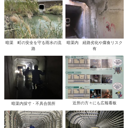
暗渠 町の安全を守る雨水の流
暗渠内 経路劣化や腐食リスク
路
有
近所の方々にも広報看板
暗渠内採寸・不具合箇所