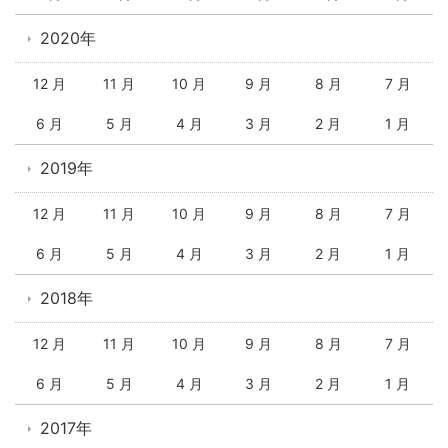
2020年
12 月
11 月
10 月
9 月
8 月
7 月
6 月
5 月
4 月
3 月
2 月
1 月
2019年
12 月
11 月
10 月
9 月
8 月
7 月
6 月
5 月
4 月
3 月
2 月
1 月
2018年
12 月
11 月
10 月
9 月
8 月
7 月
6 月
5 月
4 月
3 月
2 月
1 月
2017年