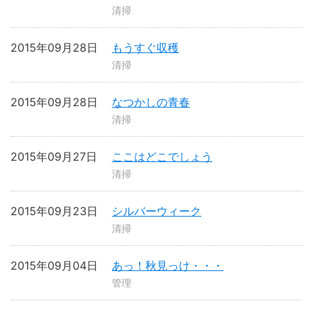
清掃
2015年09月28日
もうすぐ収穫
清掃
2015年09月28日
なつかしの青春
清掃
2015年09月27日
ここはどこでしょう
清掃
2015年09月23日
シルバーウィーク
清掃
2015年09月04日
あっ！秋見っけ・・・
管理