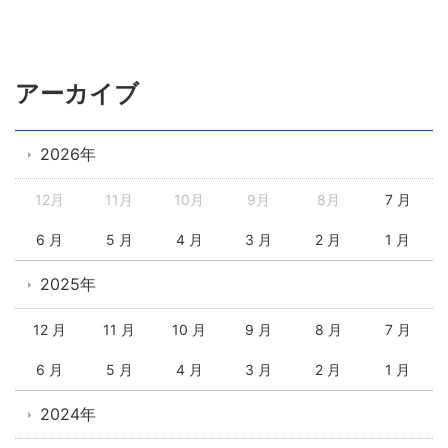
アーカイブ
2026年
12月
11月
10月
9月
8月
7 月
6 月
5 月
4 月
3 月
2 月
1 月
2025年
12 月
11 月
10 月
9 月
8 月
7 月
6 月
5 月
4 月
3 月
2 月
1 月
2024年