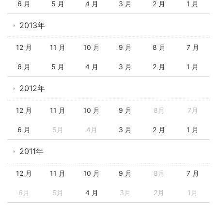
6 月
5 月
4 月
3 月
2 月
1 月
2013年
12 月
11 月
10 月
9 月
8 月
7 月
6 月
5 月
4 月
3 月
2 月
1 月
2012年
12 月
11 月
10 月
9 月
8月
7月
6 月
5月
4月
3 月
2 月
1 月
2011年
12 月
11 月
10 月
9 月
8月
7 月
6月
5月
4 月
3月
2月
1月