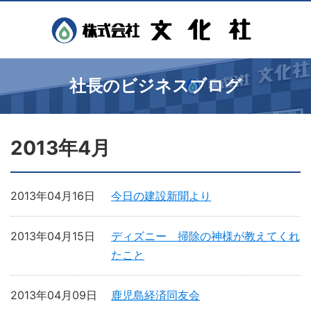
社長のビジネスブログ
2013年4月
2013年04月16日
今日の建設新聞より
2013年04月15日
ディズニー 掃除の神様が教えてくれ
たこと
2013年04月09日
鹿児島経済同友会