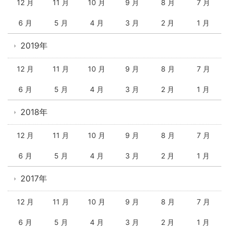
12 月
11 月
10 月
9 月
8 月
7 月
6 月
5 月
4 月
3 月
2 月
1 月
2019年
12 月
11 月
10 月
9 月
8 月
7 月
6 月
5 月
4 月
3 月
2 月
1 月
2018年
12 月
11 月
10 月
9 月
8 月
7 月
6 月
5 月
4 月
3 月
2 月
1 月
2017年
12 月
11 月
10 月
9 月
8 月
7 月
6 月
5 月
4 月
3 月
2 月
1 月