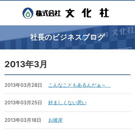
社長のビジネスブログ
2013年3月
2013年03月28日
こんなこともあるんだぁ～
2013年03月25日
好ましくない思い
2013年03月18日
お彼岸