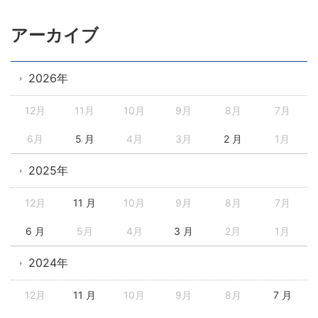
アーカイブ
2026年
12月
11月
10月
9月
8月
7月
6月
5 月
4月
3月
2 月
1月
2025年
12月
11 月
10月
9月
8月
7月
6 月
5月
4月
3 月
2月
1月
2024年
12月
11 月
10月
9月
8月
7 月