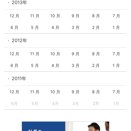
2013年
12 月
11 月
10 月
9 月
8 月
7 月
6 月
5 月
4 月
3 月
2 月
1 月
2012年
12 月
11 月
10 月
9 月
8 月
7 月
6 月
5 月
4 月
3 月
2 月
1 月
2011年
12 月
11 月
10 月
9 月
8 月
7 月
6月
5月
4月
3月
2月
1月