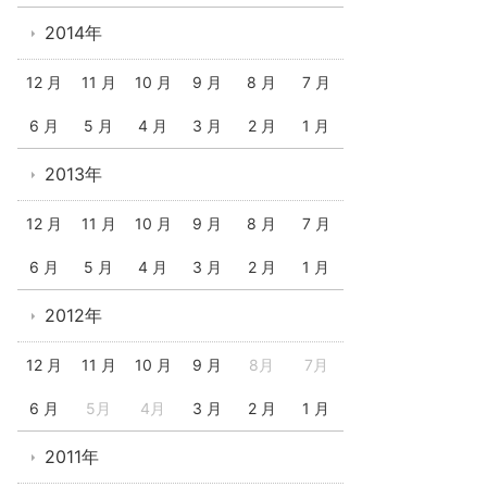
2014年
12 月
11 月
10 月
9 月
8 月
7 月
6 月
5 月
4 月
3 月
2 月
1 月
2013年
12 月
11 月
10 月
9 月
8 月
7 月
6 月
5 月
4 月
3 月
2 月
1 月
2012年
12 月
11 月
10 月
9 月
8月
7月
6 月
5月
4月
3 月
2 月
1 月
2011年