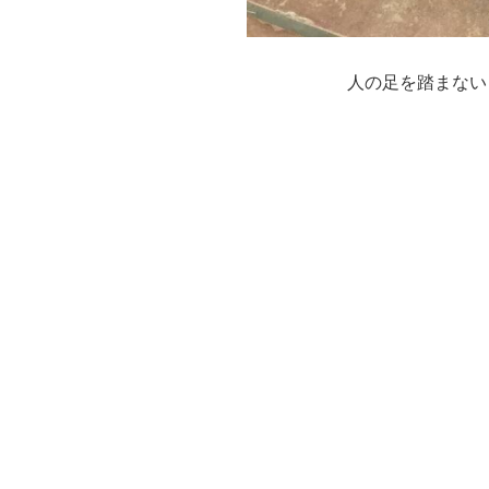
人の足を踏まない