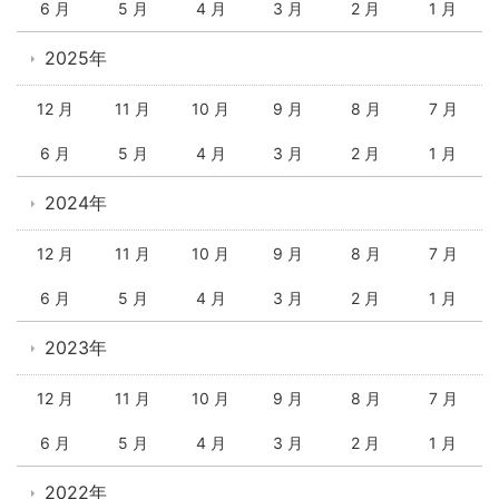
6 月
5 月
4 月
3 月
2 月
1 月
2025年
12 月
11 月
10 月
9 月
8 月
7 月
6 月
5 月
4 月
3 月
2 月
1 月
2024年
12 月
11 月
10 月
9 月
8 月
7 月
6 月
5 月
4 月
3 月
2 月
1 月
2023年
12 月
11 月
10 月
9 月
8 月
7 月
6 月
5 月
4 月
3 月
2 月
1 月
2022年