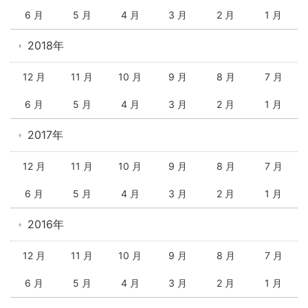
6 月
5 月
4 月
3 月
2 月
1 月
2018年
12 月
11 月
10 月
9 月
8 月
7 月
6 月
5 月
4 月
3 月
2 月
1 月
2017年
12 月
11 月
10 月
9 月
8 月
7 月
6 月
5 月
4 月
3 月
2 月
1 月
2016年
12 月
11 月
10 月
9 月
8 月
7 月
6 月
5 月
4 月
3 月
2 月
1 月