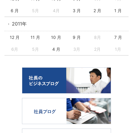
6 月
5月
4月
3 月
2 月
1 月
2011年
12 月
11 月
10 月
9 月
8月
7 月
6月
5月
4 月
3月
2月
1月