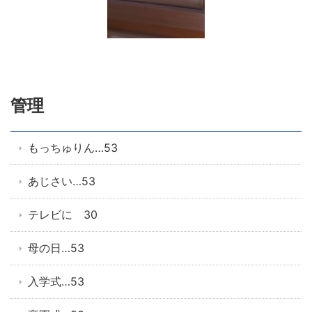
管理
もっちゅりん…53
あじさい…53
テレビに 30
母の日…53
入学式…53