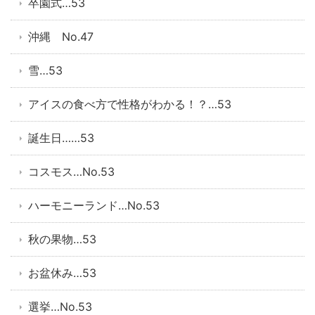
卒園式…53
沖縄 No.47
雪…53
アイスの食べ方で性格がわかる！？…53
誕生日……53
コスモス…No.53
ハーモニーランド…No.53
秋の果物…53
お盆休み…53
選挙…No.53