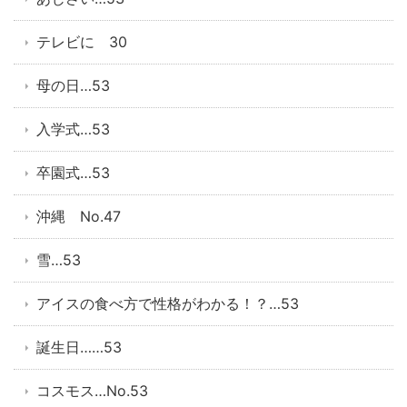
テレビに 30
母の日…53
入学式…53
卒園式…53
沖縄 No.47
雪…53
アイスの食べ方で性格がわかる！？…53
誕生日……53
コスモス…No.53