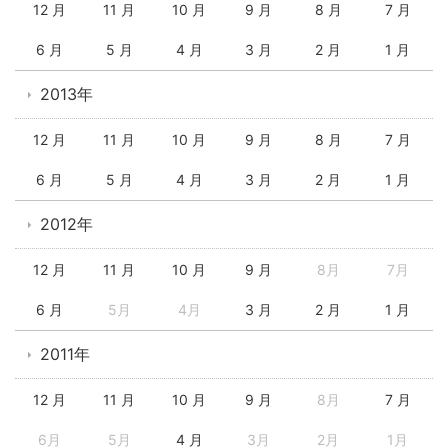
12 月
11 月
10 月
9 月
8 月
7 月
6 月
5 月
4 月
3 月
2 月
1 月
2013年
12 月
11 月
10 月
9 月
8 月
7 月
6 月
5 月
4 月
3 月
2 月
1 月
2012年
12 月
11 月
10 月
9 月
8月
7月
6 月
5月
4月
3 月
2 月
1 月
2011年
12 月
11 月
10 月
9 月
8月
7 月
6月
5月
4 月
3月
2月
1月