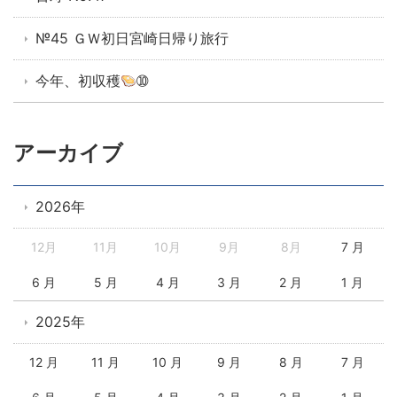
№45 ＧＷ初日宮崎日帰り旅行
今年、初収穫
➉
アーカイブ
2026年
12月
11月
10月
9月
8月
7 月
6 月
5 月
4 月
3 月
2 月
1 月
2025年
12 月
11 月
10 月
9 月
8 月
7 月