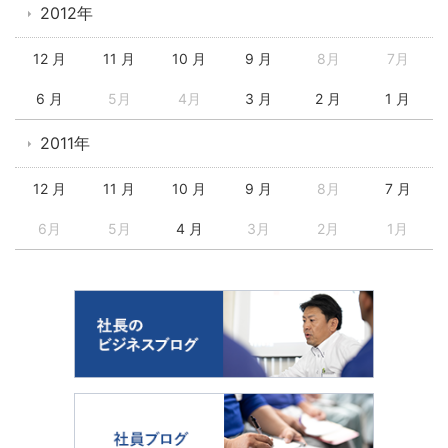
2012年
12 月
11 月
10 月
9 月
8月
7月
6 月
5月
4月
3 月
2 月
1 月
2011年
12 月
11 月
10 月
9 月
8月
7 月
6月
5月
4 月
3月
2月
1月