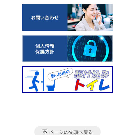
ページの先頭へ戻る