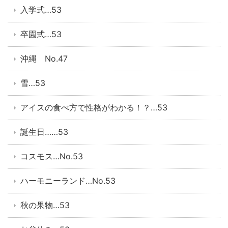
入学式…53
卒園式…53
沖縄 No.47
雪…53
アイスの食べ方で性格がわかる！？…53
誕生日……53
コスモス…No.53
ハーモニーランド…No.53
秋の果物…53