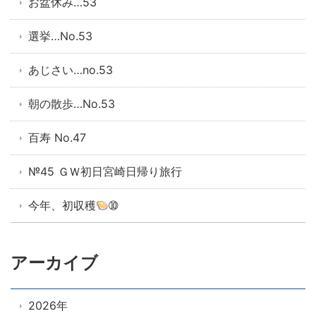
お盆休み…53
選挙…No.53
あじさい…no.53
朝の散歩…No.53
百寿 No.47
№45 ＧＷ初日宮崎日帰り旅行
今年、初収穫
➉
アーカイブ
2026年