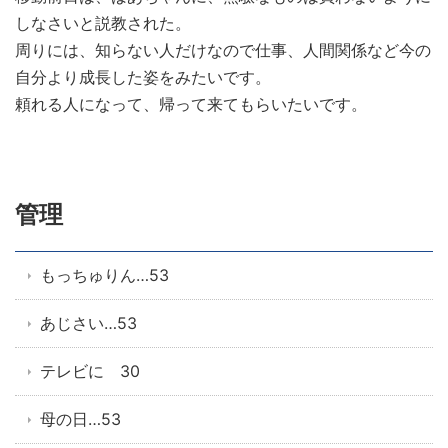
しなさいと説教された。
周りには、知らない人だけなので仕事、人間関係など今の
自分より成長した姿をみたいです。
頼れる人になって、帰って来てもらいたいです。
管理
もっちゅりん…53
あじさい…53
テレビに 30
母の日…53