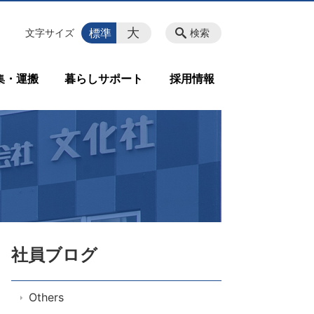
大
標準
文字サイズ
検索
集・運搬
暮らしサポート
採用情報
社員ブログ
Others