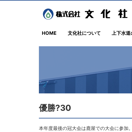
HOME
文化社について
上下水道
優勝?30
本年度最後の冠大会は鹿屋での大会に参加