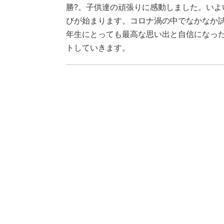
勝?。子供達の頑張りに感動しました。いよ
びが始まります。コロナ渦の中でなかなか
年生にとっても最高な思い出と自信になっ
トしていきます。