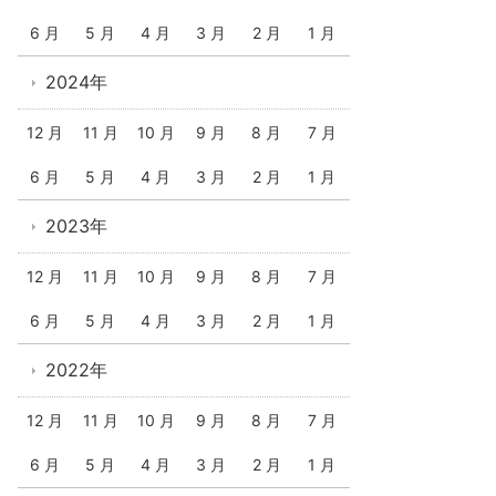
6 月
5 月
4 月
3 月
2 月
1 月
2024年
12 月
11 月
10 月
9 月
8 月
7 月
6 月
5 月
4 月
3 月
2 月
1 月
2023年
12 月
11 月
10 月
9 月
8 月
7 月
6 月
5 月
4 月
3 月
2 月
1 月
2022年
12 月
11 月
10 月
9 月
8 月
7 月
6 月
5 月
4 月
3 月
2 月
1 月