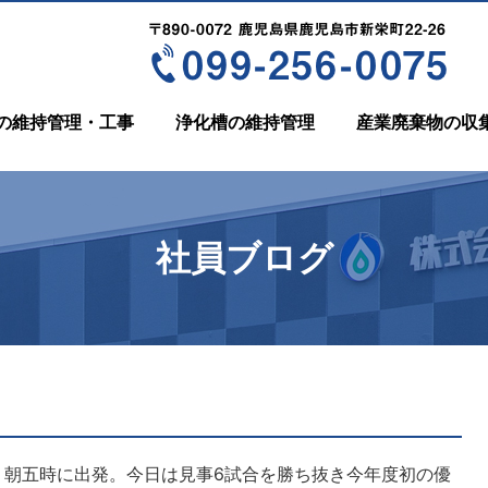
の維持管理・工事
浄化槽の維持管理
産業廃棄物の収
社員ブログ
。朝五時に出発。今日は見事6試合を勝ち抜き今年度初の優