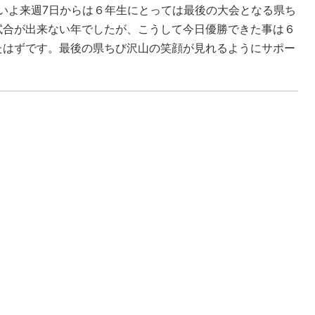
いよ来週7日からは６年生にとっては最後の大会となる県ち
試合が出来ない年でしたが、こうして今日優勝できた事は６
たはずです。最後の県ちび沢山の笑顔が見れるようにサポー