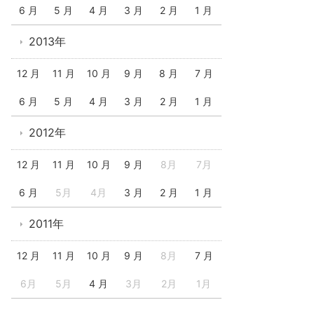
6 月
5 月
4 月
3 月
2 月
1 月
2013年
12 月
11 月
10 月
9 月
8 月
7 月
6 月
5 月
4 月
3 月
2 月
1 月
2012年
12 月
11 月
10 月
9 月
8月
7月
6 月
5月
4月
3 月
2 月
1 月
2011年
12 月
11 月
10 月
9 月
8月
7 月
6月
5月
4 月
3月
2月
1月