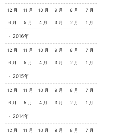
12 月
11 月
10 月
9 月
8 月
7 月
6 月
5 月
4 月
3 月
2 月
1 月
2016年
12 月
11 月
10 月
9 月
8 月
7 月
6 月
5 月
4 月
3 月
2 月
1 月
2015年
12 月
11 月
10 月
9 月
8 月
7 月
6 月
5 月
4 月
3 月
2 月
1 月
2014年
12 月
11 月
10 月
9 月
8 月
7 月