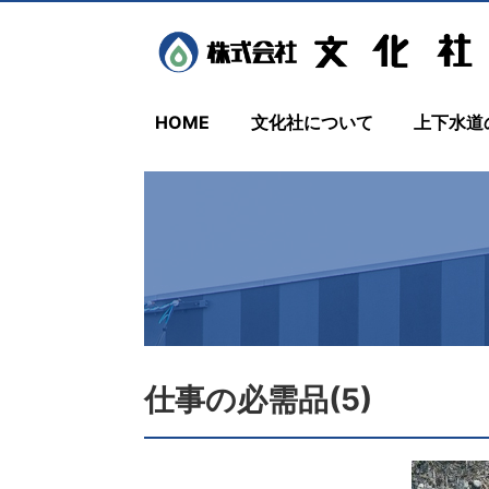
HOME
文化社について
上下水道
仕事の必需品(5)