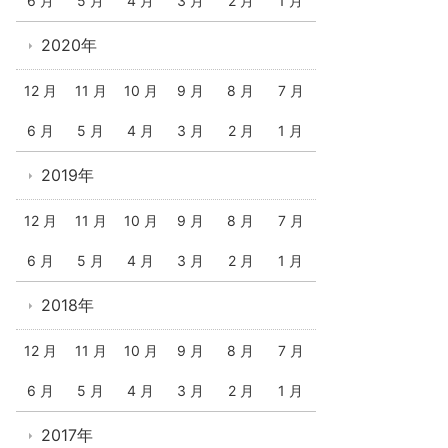
6 月
5 月
4 月
3 月
2 月
1 月
2020年
12 月
11 月
10 月
9 月
8 月
7 月
6 月
5 月
4 月
3 月
2 月
1 月
2019年
12 月
11 月
10 月
9 月
8 月
7 月
6 月
5 月
4 月
3 月
2 月
1 月
2018年
12 月
11 月
10 月
9 月
8 月
7 月
6 月
5 月
4 月
3 月
2 月
1 月
2017年