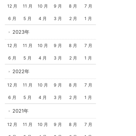
12 月
11 月
10 月
9 月
8 月
7 月
6 月
5 月
4 月
3 月
2 月
1 月
2023年
12 月
11 月
10 月
9 月
8 月
7 月
6 月
5 月
4 月
3 月
2 月
1 月
2022年
12 月
11 月
10 月
9 月
8 月
7 月
6 月
5 月
4 月
3 月
2 月
1 月
2021年
12 月
11 月
10 月
9 月
8 月
7 月