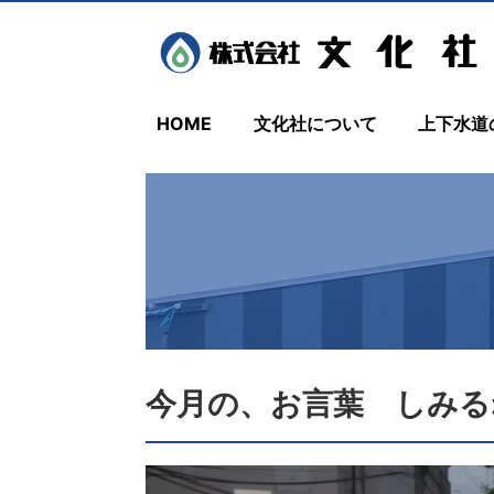
HOME
文化社について
上下水道
今月の、お言葉 しみ