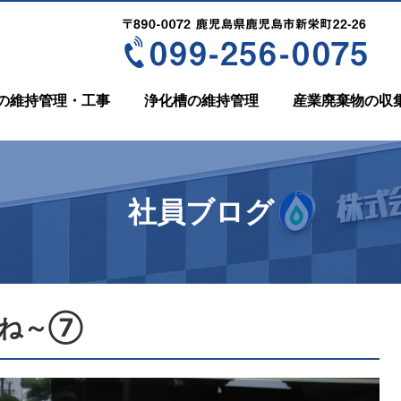
の維持管理・工事
浄化槽の維持管理
産業廃棄物の収
社員ブログ
るね～⑦