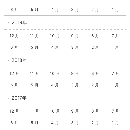
6 月
5 月
4 月
3 月
2 月
1 月
2019年
12 月
11 月
10 月
9 月
8 月
7 月
6 月
5 月
4 月
3 月
2 月
1 月
2018年
12 月
11 月
10 月
9 月
8 月
7 月
6 月
5 月
4 月
3 月
2 月
1 月
2017年
12 月
11 月
10 月
9 月
8 月
7 月
6 月
5 月
4 月
3 月
2 月
1 月