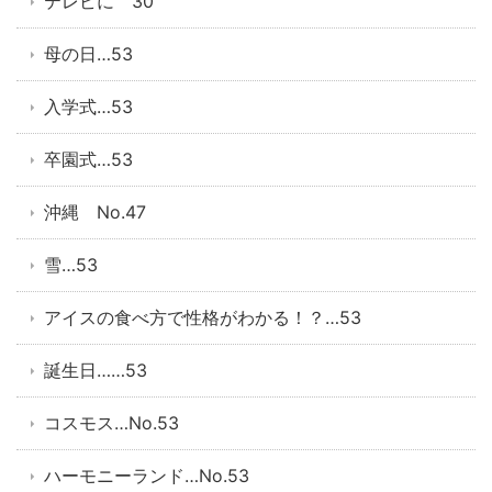
テレビに 30
母の日…53
入学式…53
卒園式…53
沖縄 No.47
雪…53
アイスの食べ方で性格がわかる！？…53
誕生日……53
コスモス…No.53
ハーモニーランド…No.53