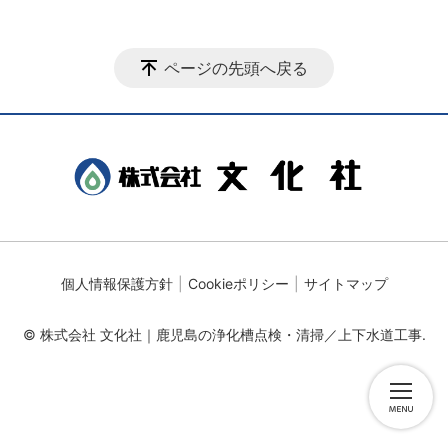
ページの先頭へ戻る
個人情報保護方針
Cookieポリシー
サイトマップ
© 株式会社 文化社｜鹿児島の浄化槽点検・清掃／上下水道工事.