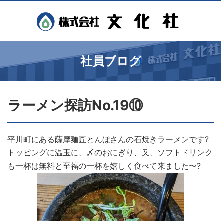
社員ブログ
ラーメン探訪No.19⑩
平川町にある薩摩麺匠とんぼさんの石焼きラーメンです?
トッピングに温玉に、〆のおにぎり、又、ソフトドリンク
も一杯は無料と至福の一杯を嬉しく食べて来ました〜?