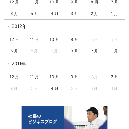
12 月
11 月
10 月
9 月
8 月
7 月
6 月
5 月
4 月
3 月
2 月
1 月
2012年
12 月
11 月
10 月
9 月
8月
7月
6 月
5月
4月
3 月
2 月
1 月
2011年
12 月
11 月
10 月
9 月
8月
7 月
6月
5月
4 月
3月
2月
1月