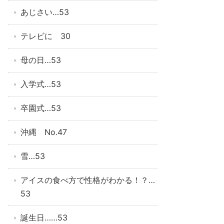
あじさい…53
テレビに 30
母の日…53
入学式…53
卒園式…53
沖縄 No.47
雪…53
アイスの食べ方で性格がわかる！？…
53
誕生日……53