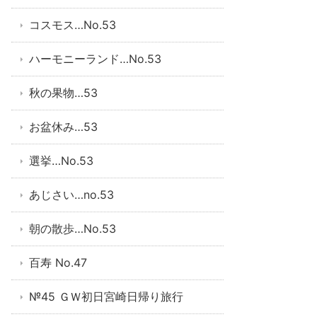
コスモス…No.53
ハーモニーランド…No.53
秋の果物…53
お盆休み…53
選挙…No.53
あじさい…no.53
朝の散歩…No.53
百寿 No.47
№45 ＧＷ初日宮崎日帰り旅行