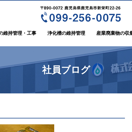
の維持管理・工事
浄化槽の維持管理
産業廃棄物の収
社員ブログ