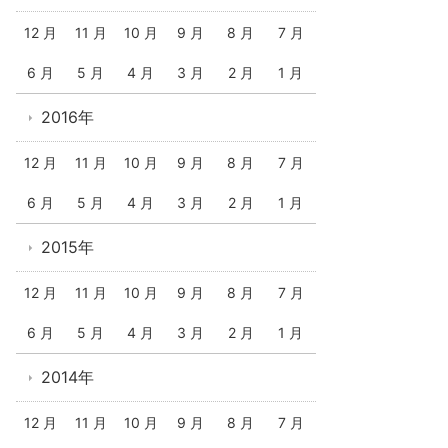
12 月
11 月
10 月
9 月
8 月
7 月
6 月
5 月
4 月
3 月
2 月
1 月
2016年
12 月
11 月
10 月
9 月
8 月
7 月
6 月
5 月
4 月
3 月
2 月
1 月
2015年
12 月
11 月
10 月
9 月
8 月
7 月
6 月
5 月
4 月
3 月
2 月
1 月
2014年
12 月
11 月
10 月
9 月
8 月
7 月