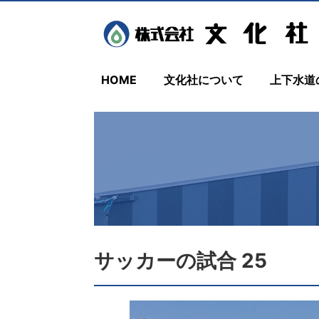
HOME
文化社について
上下水道
サッカーの試合 25