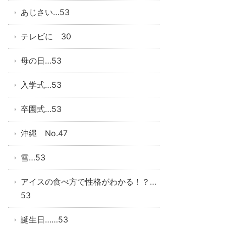
あじさい…53
テレビに 30
母の日…53
入学式…53
卒園式…53
沖縄 No.47
雪…53
アイスの食べ方で性格がわかる！？…
53
誕生日……53