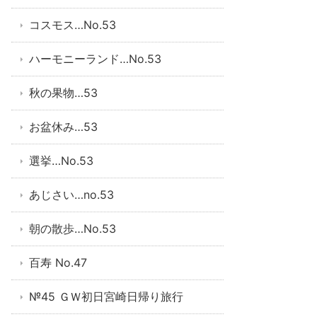
コスモス…No.53
ハーモニーランド…No.53
秋の果物…53
お盆休み…53
選挙…No.53
あじさい…no.53
朝の散歩…No.53
百寿 No.47
№45 ＧＷ初日宮崎日帰り旅行