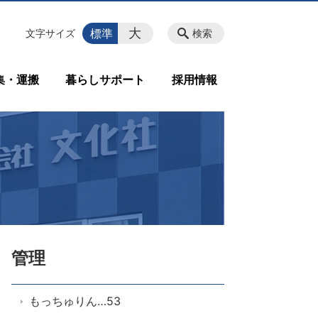
大
標準
文字サイズ
検索
集・運搬
暮らしサポート
採用情報
管理
もっちゅりん…53