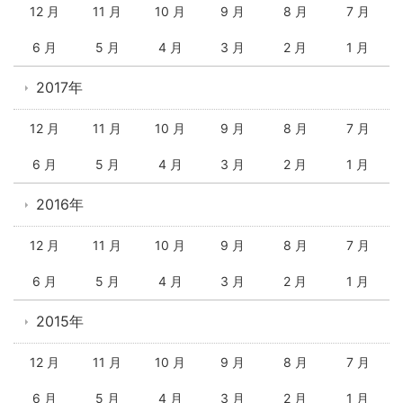
12 月
11 月
10 月
9 月
8 月
7 月
6 月
5 月
4 月
3 月
2 月
1 月
2017年
12 月
11 月
10 月
9 月
8 月
7 月
6 月
5 月
4 月
3 月
2 月
1 月
2016年
12 月
11 月
10 月
9 月
8 月
7 月
6 月
5 月
4 月
3 月
2 月
1 月
2015年
12 月
11 月
10 月
9 月
8 月
7 月
6 月
5 月
4 月
3 月
2 月
1 月