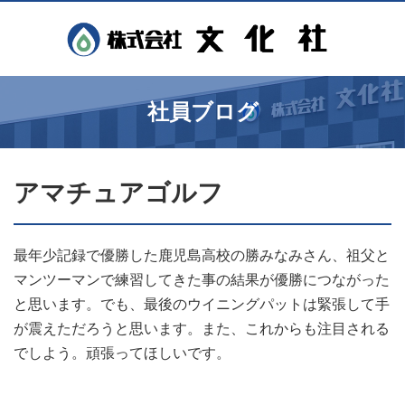
社員ブログ
アマチュアゴルフ
最年少記録で優勝した鹿児島高校の勝みなみさん、祖父と
マンツーマンで練習してきた事の結果が優勝につながった
と思います。でも、最後のウイニングパットは緊張して手
が震えただろうと思います。また、これからも注目される
でしよう。頑張ってほしいです。