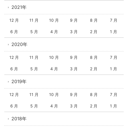
2021年
12 月
11 月
10 月
9 月
8 月
7 月
6 月
5 月
4 月
3 月
2 月
1 月
2020年
12 月
11 月
10 月
9 月
8 月
7 月
6 月
5 月
4 月
3 月
2 月
1 月
2019年
12 月
11 月
10 月
9 月
8 月
7 月
6 月
5 月
4 月
3 月
2 月
1 月
2018年