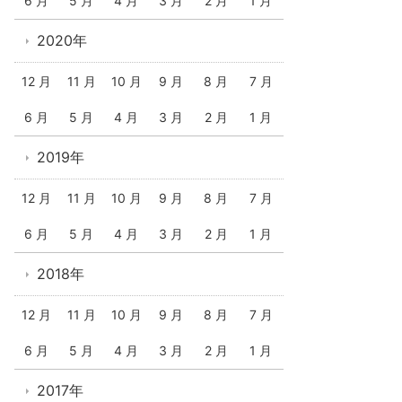
6 月
5 月
4 月
3 月
2 月
1 月
2020年
12 月
11 月
10 月
9 月
8 月
7 月
6 月
5 月
4 月
3 月
2 月
1 月
2019年
12 月
11 月
10 月
9 月
8 月
7 月
6 月
5 月
4 月
3 月
2 月
1 月
2018年
12 月
11 月
10 月
9 月
8 月
7 月
6 月
5 月
4 月
3 月
2 月
1 月
2017年