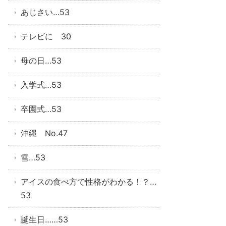
あじさい…53
テレビに 30
母の日…53
入学式…53
卒園式…53
沖縄 No.47
雪…53
アイスの食べ方で性格がわかる！？…
53
誕生日……53