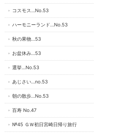
コスモス…No.53
ハーモニーランド…No.53
秋の果物…53
お盆休み…53
選挙…No.53
あじさい…no.53
朝の散歩…No.53
百寿 No.47
№45 ＧＷ初日宮崎日帰り旅行