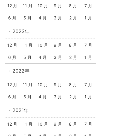
12 月
11 月
10 月
9 月
8 月
7 月
6 月
5 月
4 月
3 月
2 月
1 月
2023年
12 月
11 月
10 月
9 月
8 月
7 月
6 月
5 月
4 月
3 月
2 月
1 月
2022年
12 月
11 月
10 月
9 月
8 月
7 月
6 月
5 月
4 月
3 月
2 月
1 月
2021年
12 月
11 月
10 月
9 月
8 月
7 月