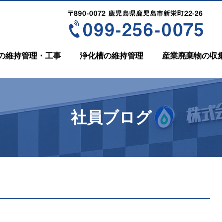
の維持管理・工事
浄化槽の維持管理
産業廃棄物の収
社員ブログ