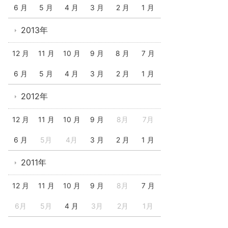
6 月
5 月
4 月
3 月
2 月
1 月
2013年
12 月
11 月
10 月
9 月
8 月
7 月
6 月
5 月
4 月
3 月
2 月
1 月
2012年
12 月
11 月
10 月
9 月
8月
7月
6 月
5月
4月
3 月
2 月
1 月
2011年
12 月
11 月
10 月
9 月
8月
7 月
6月
5月
4 月
3月
2月
1月