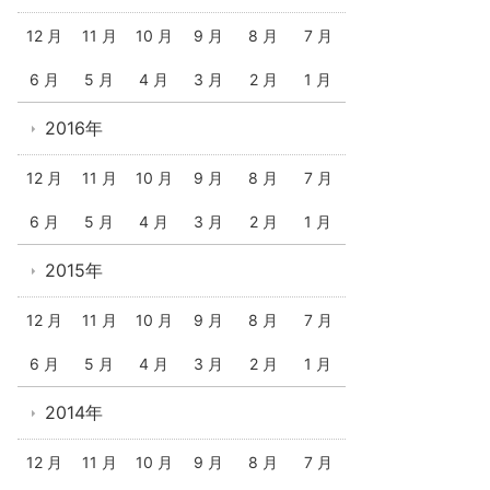
12 月
11 月
10 月
9 月
8 月
7 月
6 月
5 月
4 月
3 月
2 月
1 月
2016年
12 月
11 月
10 月
9 月
8 月
7 月
6 月
5 月
4 月
3 月
2 月
1 月
2015年
12 月
11 月
10 月
9 月
8 月
7 月
6 月
5 月
4 月
3 月
2 月
1 月
2014年
12 月
11 月
10 月
9 月
8 月
7 月