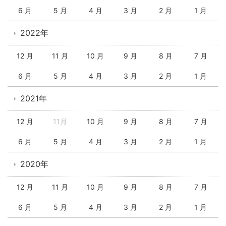
6 月
5 月
4 月
3 月
2 月
1 月
2022年
12 月
11 月
10 月
9 月
8 月
7 月
6 月
5 月
4 月
3 月
2 月
1 月
2021年
12 月
11月
10 月
9 月
8 月
7 月
6 月
5 月
4 月
3 月
2 月
1 月
2020年
12 月
11 月
10 月
9 月
8 月
7 月
6 月
5 月
4 月
3 月
2 月
1 月