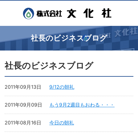
社長のビジネスブログ
社長のビジネスブログ
2011年09月13日
9/12の朝礼
2011年09月09日
もう9月2週目もおわる・・・
2011年08月16日
今日の朝礼