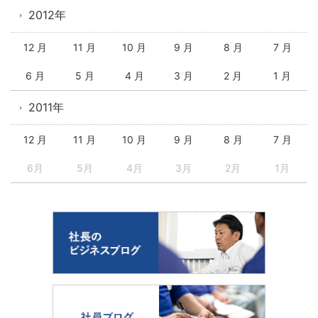
2012年
12 月
11 月
10 月
9 月
8 月
7 月
6 月
5 月
4 月
3 月
2 月
1 月
2011年
12 月
11 月
10 月
9 月
8 月
7 月
6月
5月
4月
3月
2月
1月