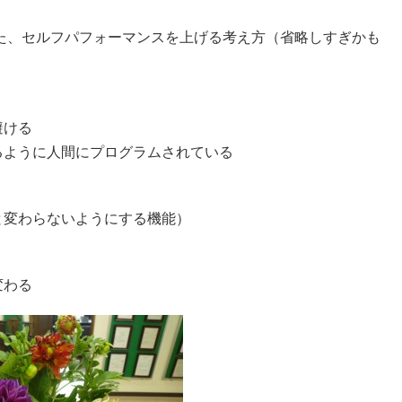
れた、セルフパフォーマンスを上げる考え方（省略しすぎかも
避ける
ように人間にプログラムされている
変わらないようにする機能）
変わる