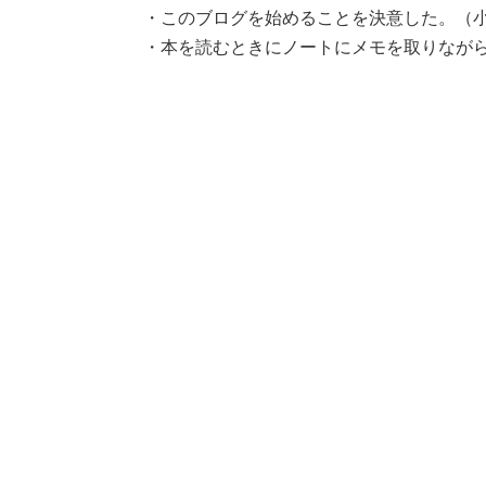
・このブログを始めることを決意した。（
・本を読むときにノートにメモを取りなが