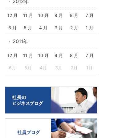
2012年
12 月
11 月
10 月
9 月
8 月
7 月
6 月
5 月
4 月
3 月
2 月
1 月
2011年
12 月
11 月
10 月
9 月
8 月
7 月
6月
5月
4月
3月
2月
1月