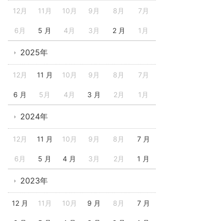
12月
11月
10月
9月
8月
7月
6月
5 月
4月
3月
2 月
1月
2025年
12月
11 月
10月
9月
8月
7月
6 月
5月
4月
3 月
2月
1月
2024年
12月
11 月
10月
9月
8月
7 月
6月
5 月
4 月
3月
2月
1 月
2023年
12 月
11月
10月
9 月
8月
7 月