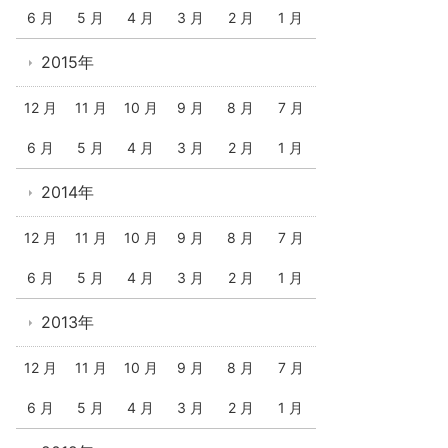
6 月
5 月
4 月
3 月
2 月
1 月
2015年
12 月
11 月
10 月
9 月
8 月
7 月
6 月
5 月
4 月
3 月
2 月
1 月
2014年
12 月
11 月
10 月
9 月
8 月
7 月
6 月
5 月
4 月
3 月
2 月
1 月
2013年
12 月
11 月
10 月
9 月
8 月
7 月
6 月
5 月
4 月
3 月
2 月
1 月