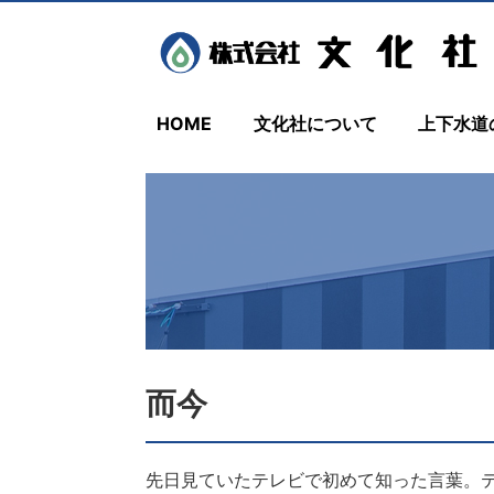
HOME
文化社について
上下水道
而今
先日見ていたテレビで初めて知った言葉。