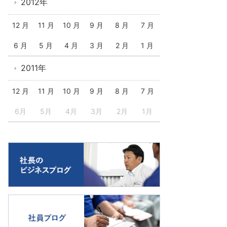
2012年
12 月
11 月
10 月
9 月
8 月
7 月
6 月
5 月
4 月
3 月
2 月
1 月
2011年
12 月
11 月
10 月
9 月
8 月
7 月
6月
5月
4月
3月
2月
1月