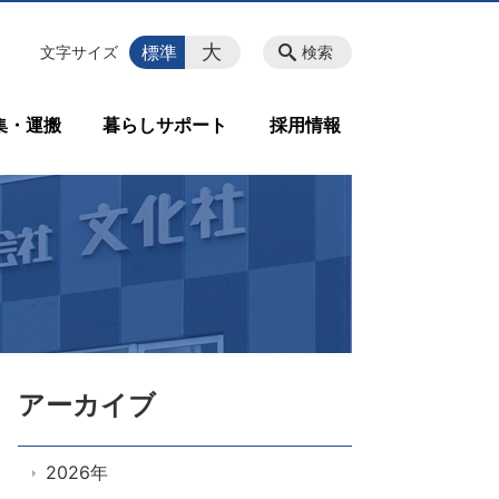
大
標準
文字サイズ
検索
集・運搬
暮らしサポート
採用情報
アーカイブ
2026年