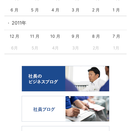
6 月
5 月
4 月
3 月
2 月
1 月
2011年
12 月
11 月
10 月
9 月
8 月
7 月
6月
5月
4月
3月
2月
1月