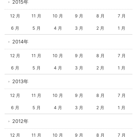
2015年
12 月
11 月
10 月
9 月
8 月
7 月
6 月
5 月
4 月
3 月
2 月
1 月
2014年
12 月
11 月
10 月
9 月
8 月
7 月
6 月
5 月
4 月
3 月
2 月
1 月
2013年
12 月
11 月
10 月
9 月
8 月
7 月
6 月
5 月
4 月
3 月
2 月
1 月
2012年
12 月
11 月
10 月
9 月
8 月
7 月