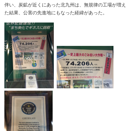
伴い、炭鉱が近くにあった北九州は、無規律の工場が増え
た結果、公害の先進地にもなった経緯があった。