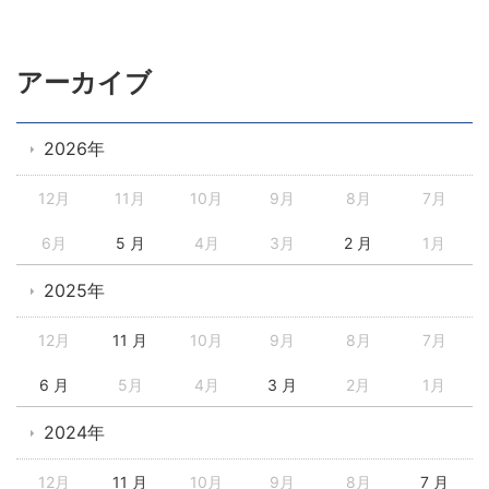
アーカイブ
2026年
12月
11月
10月
9月
8月
7月
6月
5 月
4月
3月
2 月
1月
2025年
12月
11 月
10月
9月
8月
7月
6 月
5月
4月
3 月
2月
1月
2024年
12月
11 月
10月
9月
8月
7 月