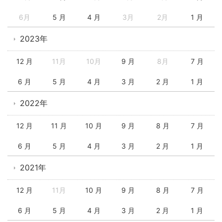
6月
5 月
4 月
3月
2月
1 月
2023年
12 月
11月
10月
9 月
8月
7 月
6 月
5 月
4 月
3 月
2 月
1 月
2022年
12 月
11 月
10 月
9 月
8 月
7 月
6 月
5 月
4 月
3 月
2 月
1 月
2021年
12 月
11月
10 月
9 月
8 月
7 月
6 月
5 月
4 月
3 月
2 月
1 月