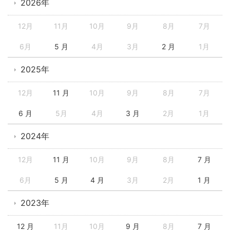
2026年
12月
11月
10月
9月
8月
7月
6月
5 月
4月
3月
2 月
1月
2025年
12月
11 月
10月
9月
8月
7月
6 月
5月
4月
3 月
2月
1月
2024年
12月
11 月
10月
9月
8月
7 月
6月
5 月
4 月
3月
2月
1 月
2023年
12 月
11月
10月
9 月
8月
7 月