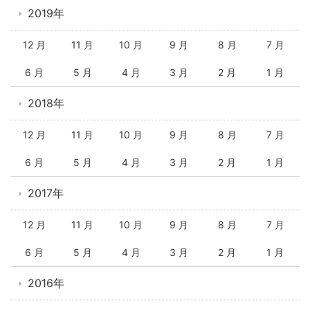
2019年
12 月
11 月
10 月
9 月
8 月
7 月
6 月
5 月
4 月
3 月
2 月
1 月
2018年
12 月
11 月
10 月
9 月
8 月
7 月
6 月
5 月
4 月
3 月
2 月
1 月
2017年
12 月
11 月
10 月
9 月
8 月
7 月
6 月
5 月
4 月
3 月
2 月
1 月
2016年