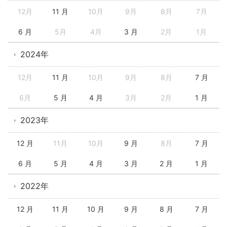
12月
11 月
10月
9月
8月
7月
6 月
5月
4月
3 月
2月
1月
2024年
12月
11 月
10月
9月
8月
7 月
6月
5 月
4 月
3月
2月
1 月
2023年
12 月
11月
10月
9 月
8月
7 月
6 月
5 月
4 月
3 月
2 月
1 月
2022年
12 月
11 月
10 月
9 月
8 月
7 月