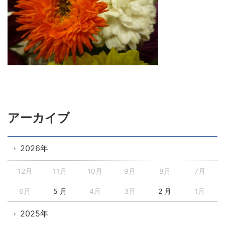
アーカイブ
2026年
12月
11月
10月
9月
8月
7月
6月
5 月
4月
3月
2 月
1月
2025年