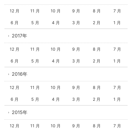
12 月
11 月
10 月
9 月
8 月
7 月
6 月
5 月
4 月
3 月
2 月
1 月
2017年
12 月
11 月
10 月
9 月
8 月
7 月
6 月
5 月
4 月
3 月
2 月
1 月
2016年
12 月
11 月
10 月
9 月
8 月
7 月
6 月
5 月
4 月
3 月
2 月
1 月
2015年
12 月
11 月
10 月
9 月
8 月
7 月