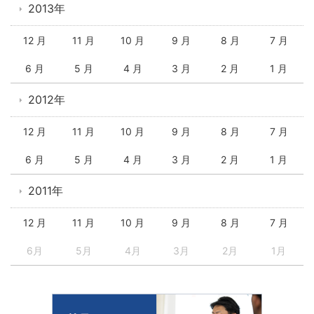
2013年
12 月
11 月
10 月
9 月
8 月
7 月
6 月
5 月
4 月
3 月
2 月
1 月
2012年
12 月
11 月
10 月
9 月
8 月
7 月
6 月
5 月
4 月
3 月
2 月
1 月
2011年
12 月
11 月
10 月
9 月
8 月
7 月
6月
5月
4月
3月
2月
1月