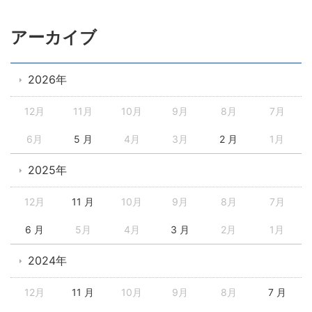
アーカイブ
2026年
12月
11月
10月
9月
8月
7月
6月
5 月
4月
3月
2 月
1月
2025年
12月
11 月
10月
9月
8月
7月
6 月
5月
4月
3 月
2月
1月
2024年
12月
11 月
10月
9月
8月
7 月