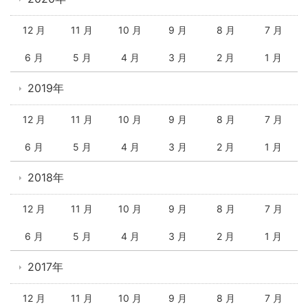
12 月
11 月
10 月
9 月
8 月
7 月
6 月
5 月
4 月
3 月
2 月
1 月
2019年
12 月
11 月
10 月
9 月
8 月
7 月
6 月
5 月
4 月
3 月
2 月
1 月
2018年
12 月
11 月
10 月
9 月
8 月
7 月
6 月
5 月
4 月
3 月
2 月
1 月
2017年
12 月
11 月
10 月
9 月
8 月
7 月