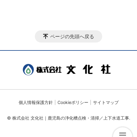
ページの先頭へ戻る
個人情報保護方針
Cookieポリシー
サイトマップ
© 株式会社 文化社｜鹿児島の浄化槽点検・清掃／上下水道工事.