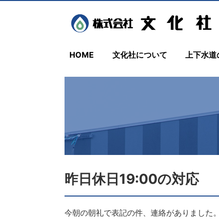
HOME
文化社について
上下水道
昨日休日19:00の対応
今朝の朝礼で表記の件、連絡がありました