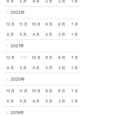
6 月
5 月
4 月
3 月
2 月
1 月
2022年
12 月
11 月
10 月
9 月
8 月
7 月
6 月
5 月
4 月
3 月
2 月
1 月
2021年
12 月
11月
10 月
9 月
8 月
7 月
6 月
5 月
4 月
3 月
2 月
1 月
2020年
12 月
11 月
10 月
9 月
8 月
7 月
6 月
5 月
4 月
3 月
2 月
1 月
2019年