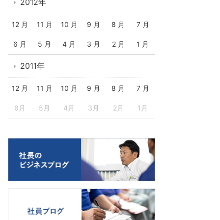
2012年
12 月
11 月
10 月
9 月
8 月
7 月
6 月
5 月
4 月
3 月
2 月
1 月
2011年
12 月
11 月
10 月
9 月
8 月
7 月
6月
5月
4月
3月
2月
1月