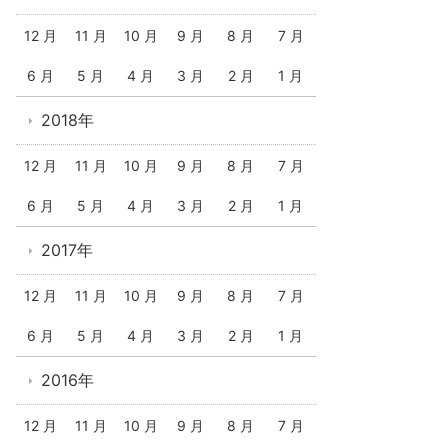
12 月
11 月
10 月
9 月
8 月
7 月
6 月
5 月
4 月
3 月
2 月
1 月
2018年
12 月
11 月
10 月
9 月
8 月
7 月
6 月
5 月
4 月
3 月
2 月
1 月
2017年
12 月
11 月
10 月
9 月
8 月
7 月
6 月
5 月
4 月
3 月
2 月
1 月
2016年
12 月
11 月
10 月
9 月
8 月
7 月