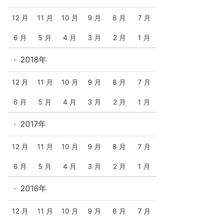
12 月
11 月
10 月
9 月
8 月
7 月
6 月
5 月
4 月
3 月
2 月
1 月
2018年
12 月
11 月
10 月
9 月
8 月
7 月
6 月
5 月
4 月
3 月
2 月
1 月
2017年
12 月
11 月
10 月
9 月
8 月
7 月
6 月
5 月
4 月
3 月
2 月
1 月
2016年
12 月
11 月
10 月
9 月
8 月
7 月