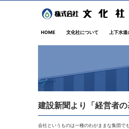
HOME
文化社について
上下水道
建設新聞より「経営者の
会社というものは一種のわがままな集団で