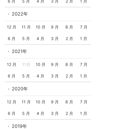
6 月
5 月
4 月
3 月
2 月
1 月
2022年
12 月
11 月
10 月
9 月
8 月
7 月
6 月
5 月
4 月
3 月
2 月
1 月
2021年
12 月
11月
10 月
9 月
8 月
7 月
6 月
5 月
4 月
3 月
2 月
1 月
2020年
12 月
11 月
10 月
9 月
8 月
7 月
6 月
5 月
4 月
3 月
2 月
1 月
2019年