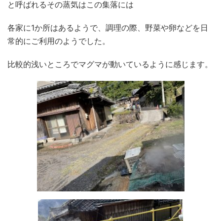
と呼ばれるその蒸気はこの集落には
各家に1か所はあるようで、調理の際、野菜や卵などを日
常的にご利用のようでした。
比較的浅いところでマグマが動いているように感じます。