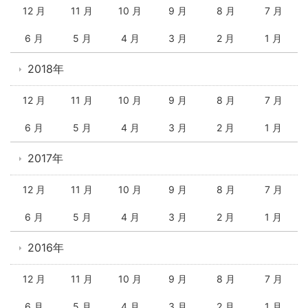
12 月
11 月
10 月
9 月
8 月
7 月
6 月
5 月
4 月
3 月
2 月
1 月
2018年
12 月
11 月
10 月
9 月
8 月
7 月
6 月
5 月
4 月
3 月
2 月
1 月
2017年
12 月
11 月
10 月
9 月
8 月
7 月
6 月
5 月
4 月
3 月
2 月
1 月
2016年
12 月
11 月
10 月
9 月
8 月
7 月
6 月
5 月
4 月
3 月
2 月
1 月