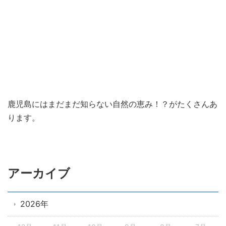
鹿児島にはまだまだ知らない自然の恵み！？がたくさんあ
ります。
アーカイブ
2026年