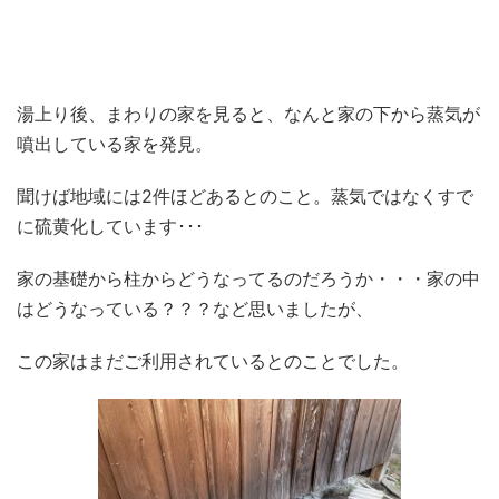
湯上り後、まわりの家を見ると、なんと家の下から蒸気が
噴出している家を発見。
聞けば地域には2件ほどあるとのこと。蒸気ではなくすで
に硫黄化しています･･･
家の基礎から柱からどうなってるのだろうか・・・家の中
はどうなっている？？？など思いましたが、
この家はまだご利用されているとのことでした。