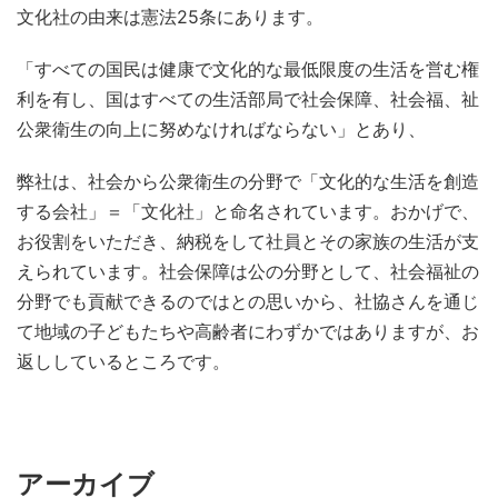
文化社の由来は憲法25条にあります。
「すべての国民は健康で文化的な最低限度の生活を営む権
利を有し、国はすべての生活部局で社会保障、社会福、祉
公衆衛生の向上に努めなければならない」とあり、
弊社は、社会から公衆衛生の分野で「文化的な生活を創造
する会社」＝「文化社」と命名されています。おかげで、
お役割をいただき、納税をして社員とその家族の生活が支
えられています。社会保障は公の分野として、社会福祉の
分野でも貢献できるのではとの思いから、社協さんを通じ
て地域の子どもたちや高齢者にわずかではありますが、お
返ししているところです。
アーカイブ