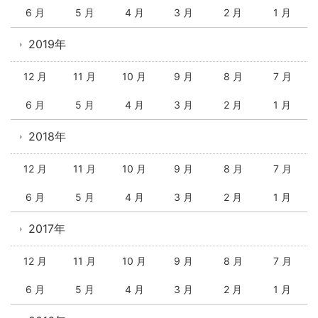
6 月
5 月
4 月
3 月
2 月
1 月
2019年
12 月
11 月
10 月
9 月
8 月
7 月
6 月
5 月
4 月
3 月
2 月
1 月
2018年
12 月
11 月
10 月
9 月
8 月
7 月
6 月
5 月
4 月
3 月
2 月
1 月
2017年
12 月
11 月
10 月
9 月
8 月
7 月
6 月
5 月
4 月
3 月
2 月
1 月