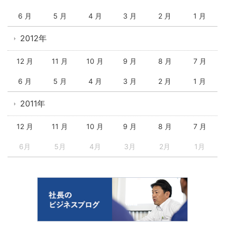
6 月
5 月
4 月
3 月
2 月
1 月
2012年
12 月
11 月
10 月
9 月
8 月
7 月
6 月
5 月
4 月
3 月
2 月
1 月
2011年
12 月
11 月
10 月
9 月
8 月
7 月
6月
5月
4月
3月
2月
1月