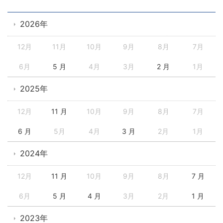
2026年
12月
11月
10月
9月
8月
7月
6月
5 月
4月
3月
2 月
1月
2025年
12月
11 月
10月
9月
8月
7月
6 月
5月
4月
3 月
2月
1月
2024年
12月
11 月
10月
9月
8月
7 月
6月
5 月
4 月
3月
2月
1 月
2023年