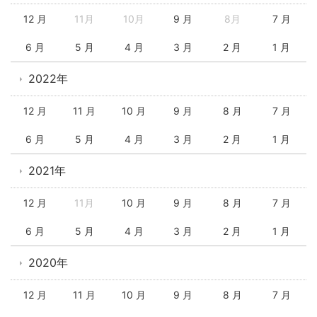
12 月
11月
10月
9 月
8月
7 月
6 月
5 月
4 月
3 月
2 月
1 月
2022年
12 月
11 月
10 月
9 月
8 月
7 月
6 月
5 月
4 月
3 月
2 月
1 月
2021年
12 月
11月
10 月
9 月
8 月
7 月
6 月
5 月
4 月
3 月
2 月
1 月
2020年
12 月
11 月
10 月
9 月
8 月
7 月