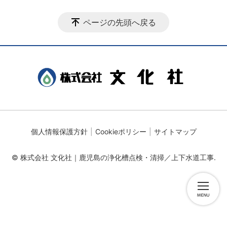
ページの先頭へ戻る
個人情報保護方針
Cookieポリシー
サイトマップ
© 株式会社 文化社｜鹿児島の浄化槽点検・清掃／上下水道工事.