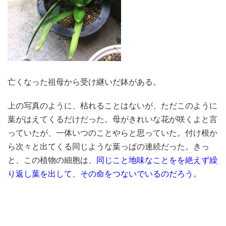
亡くなった祖母から受け継いだ鉢がある。
上の写真のように、枯れることはないが、ただこのように
葉がはえてくるだけだった。母がきれいな花が咲くよと言
っていたが、一体いつのことやらと思っていた。付け根か
ら次々と出てくる同じような葉っぱの連続だった。きっ
と、この植物の細胞は
、同じこと地味なことをを絶えず繰
り返し葉を出して、その命をつないでいるのだろう。