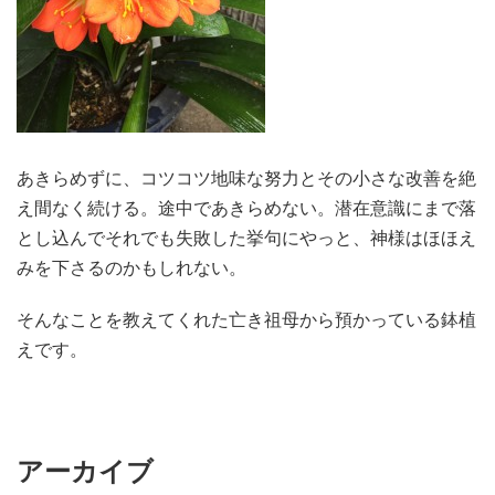
あきらめずに、コツコツ地味な努力とその小さな改善を絶
え間なく続ける。途中であきらめない。潜在意識にまで落
とし込んでそれでも失敗した挙句にやっと、神様はほほえ
みを下さるのかもしれない。
そんなことを教えてくれた亡き祖母から預かっている鉢植
えです。
アーカイブ