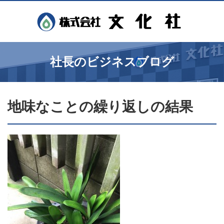
社長のビジネスブログ
地味なことの繰り返しの結果