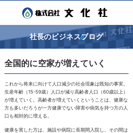
社長のビジネスブログ
全国的に空家が増えていく
これから将来に向けて人口減少の社会現象は既知の事実。
生産年齢（15-59歳）人口が減り高齢者人口（60歳以上）
が増えていく。高齢者が増えていくということは、健康な
方も多いだろうが一方健康でない障害や病気を持つ方の人
口も相対的に増える。
健康を害した方は、施設や病院に長期間入院し、その間は