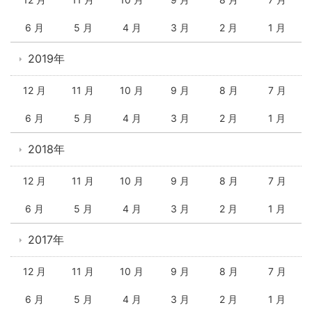
6 月
5 月
4 月
3 月
2 月
1 月
2019年
12 月
11 月
10 月
9 月
8 月
7 月
6 月
5 月
4 月
3 月
2 月
1 月
2018年
12 月
11 月
10 月
9 月
8 月
7 月
6 月
5 月
4 月
3 月
2 月
1 月
2017年
12 月
11 月
10 月
9 月
8 月
7 月
6 月
5 月
4 月
3 月
2 月
1 月