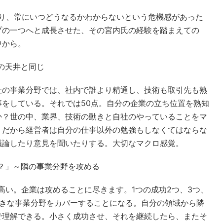
返り、常にいつどうなるかわからないという危機感があった
プの一つへと成長させた、その宮内氏の経験を踏まえての
中から。
の天井と同じ
社の事業分野では、社内で誰より精通し、技術も取引先も熟
をしている。それでは50点。自分の企業の立ち位置を熟知
か？世の中、業界、技術の動きと自社のやっていることをマ
。だから経営者は自分の仕事以外の勉強もしなくてはならな
議論したり意見を聞いたりする。大切なマクロ感覚。
？」～隣の事業分野を攻める
高い。企業は攻めることに尽きます。1つの成功2つ、3つ、
大きな事業分野をカバーすることになる。自分の領域から隣
で理解できる。小さく成功させ、それを継続したら、またそ