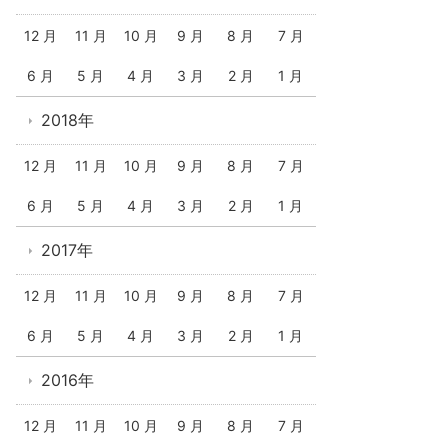
12 月
11 月
10 月
9 月
8 月
7 月
6 月
5 月
4 月
3 月
2 月
1 月
2018年
12 月
11 月
10 月
9 月
8 月
7 月
6 月
5 月
4 月
3 月
2 月
1 月
2017年
12 月
11 月
10 月
9 月
8 月
7 月
6 月
5 月
4 月
3 月
2 月
1 月
2016年
12 月
11 月
10 月
9 月
8 月
7 月