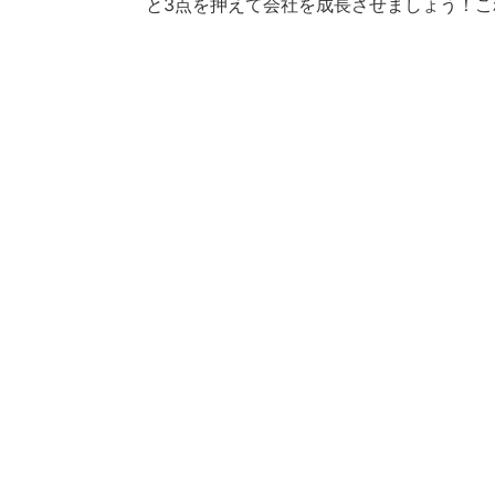
と3点を押えて会社を成長させましょう！