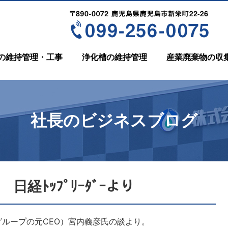
の維持管理・工事
浄化槽の維持管理
産業廃棄物の収
社長のビジネスブログ
経ﾄｯﾌﾟﾘｰﾀﾞｰより
ループの元CEO）宮内義彦氏の談より。