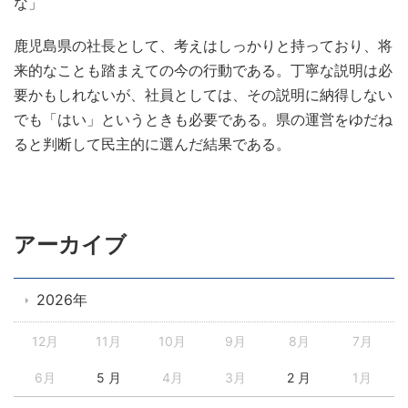
な」
鹿児島県の社長として、考えはしっかりと持っており、将
来的なことも踏まえての今の行動である。丁寧な説明は必
要かもしれないが、社員としては、その説明に納得しない
でも「はい」というときも必要である。県の運営をゆだね
ると判断して民主的に選んだ結果である。
アーカイブ
2026年
12月
11月
10月
9月
8月
7月
6月
5 月
4月
3月
2 月
1月