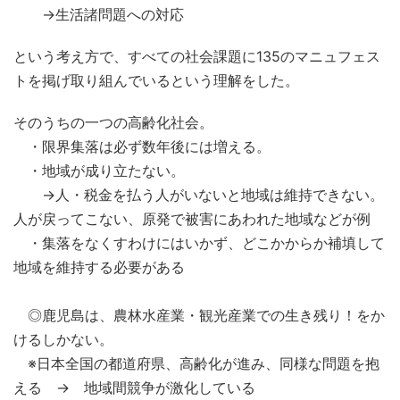
→生活諸問題への対応
という考え方で、すべての社会課題に135のマニュフェス
トを掲げ取り組んでいるという理解をした。
そのうちの一つの高齢化社会。
・限界集落は必ず数年後には増える。
・地域が成り立たない。
→人・税金を払う人がいないと地域は維持できない。
人が戻ってこない、原発で被害にあわれた地域などが例
・集落をなくすわけにはいかず、どこかからか補填して
地域を維持する必要がある
◎鹿児島は、農林水産業・観光産業での生き残り！をか
けるしかない。
※日本全国の都道府県、高齢化が進み、同様な問題を抱
える → 地域間競争が激化している