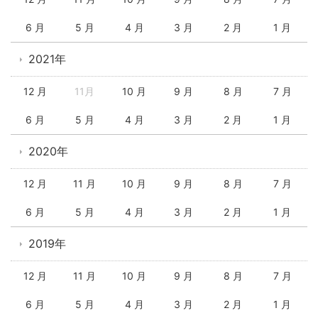
6 月
5 月
4 月
3 月
2 月
1 月
2021年
12 月
11月
10 月
9 月
8 月
7 月
6 月
5 月
4 月
3 月
2 月
1 月
2020年
12 月
11 月
10 月
9 月
8 月
7 月
6 月
5 月
4 月
3 月
2 月
1 月
2019年
12 月
11 月
10 月
9 月
8 月
7 月
6 月
5 月
4 月
3 月
2 月
1 月