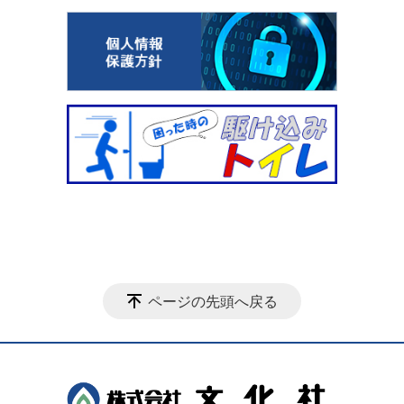
ページの先頭へ戻る