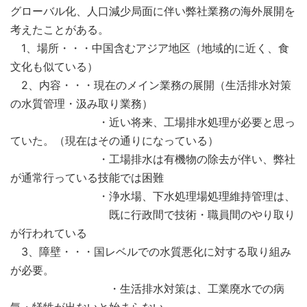
グローバル化、人口減少局面に伴い弊社業務の海外展開を
考えたことがある。
1、場所・・・中国含むアジア地区（地域的に近く、食
文化も似ている）
2、内容・・・現在のメイン業務の展開（生活排水対策
の水質管理・汲み取り業務）
・近い将来、工場排水処理が必要と思っ
ていた。（現在はその通りになっている）
・工場排水は有機物の除去が伴い、弊社
が通常行っている技能では困難
・浄水場、下水処理場処理維持管理は、
既に行政間で技術・職員間のやり取り
が行われている
3、障壁・・・国レベルでの水質悪化に対する取り組み
が必要。
・生活排水対策は、工業廃水での病