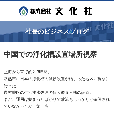
社長のビジネスブログ
中国での浄化槽設置場所視察
上海から車で約2-3時間。
常熱市に日本の浄化槽の試験設置が始まった地区に視察に
行った。
農村地区の生活排水処理の個人型５人槽の設置。
まだ、運用は始まったばかりで放流もしっかりと確保され
ていなかったが、第一歩。