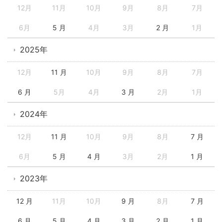
12月
11月
10月
9月
8月
7月
6月
5 月
4月
3月
2 月
1月
2025年
12月
11 月
10月
9月
8月
7月
6 月
5月
4月
3 月
2月
1月
2024年
12月
11 月
10月
9月
8月
7 月
6月
5 月
4 月
3月
2月
1 月
2023年
12 月
11月
10月
9 月
8月
7 月
6 月
5 月
4 月
3 月
2 月
1 月