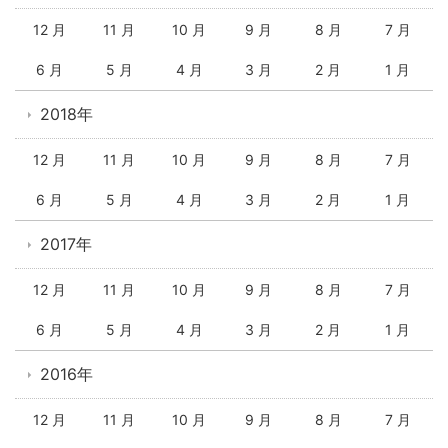
12 月
11 月
10 月
9 月
8 月
7 月
6 月
5 月
4 月
3 月
2 月
1 月
2018年
12 月
11 月
10 月
9 月
8 月
7 月
6 月
5 月
4 月
3 月
2 月
1 月
2017年
12 月
11 月
10 月
9 月
8 月
7 月
6 月
5 月
4 月
3 月
2 月
1 月
2016年
12 月
11 月
10 月
9 月
8 月
7 月