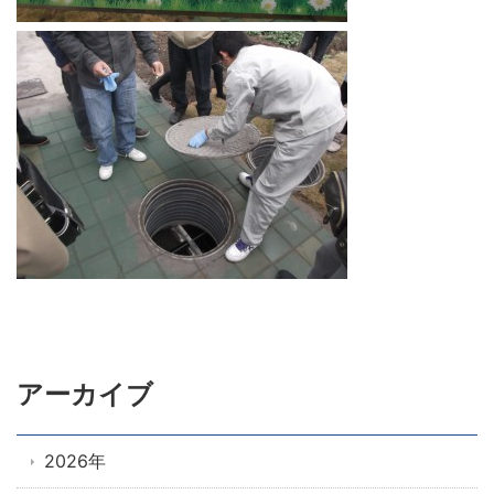
アーカイブ
2026年