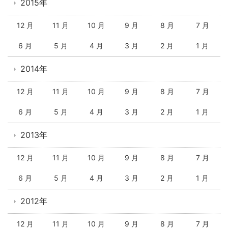
2015年
12 月
11 月
10 月
9 月
8 月
7 月
6 月
5 月
4 月
3 月
2 月
1 月
2014年
12 月
11 月
10 月
9 月
8 月
7 月
6 月
5 月
4 月
3 月
2 月
1 月
2013年
12 月
11 月
10 月
9 月
8 月
7 月
6 月
5 月
4 月
3 月
2 月
1 月
2012年
12 月
11 月
10 月
9 月
8 月
7 月