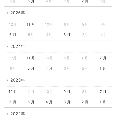
6月
5 月
4月
3月
2 月
1月
2025年
12月
11 月
10月
9月
8月
7月
6 月
5月
4月
3 月
2月
1月
2024年
12月
11 月
10月
9月
8月
7 月
6月
5 月
4 月
3月
2月
1 月
2023年
12 月
11月
10月
9 月
8月
7 月
6 月
5 月
4 月
3 月
2 月
1 月
2022年