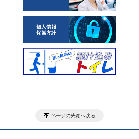
ページの先頭へ戻る