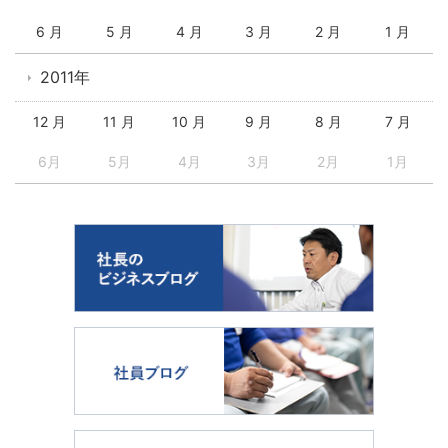
6 月
5 月
4 月
3 月
2 月
1 月
2011年
12 月
11 月
10 月
9 月
8 月
7 月
6月
5月
4月
3月
2月
1月