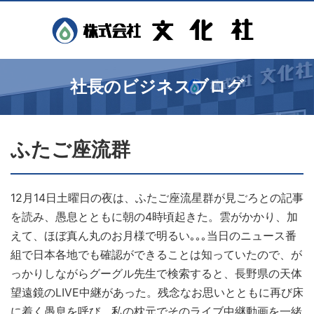
社長のビジネスブログ
ふたご座流群
12月14日土曜日の夜は、ふたご座流星群が見ごろとの記事
を読み、愚息とともに朝の4時頃起きた。雲がかかり、加
えて、ほぼ真ん丸のお月様で明るい｡｡｡当日のニュース番
組で日本各地でも確認ができることは知っていたので、が
っかりしながらグーグル先生で検索すると、長野県の天体
望遠鏡のLIVE中継があった。残念なお思いとともに再び床
に着く愚息を呼び、私の枕元でそのライブ中継動画を一緒