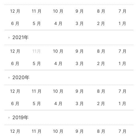
12 月
11 月
10 月
9 月
8 月
7 月
6 月
5 月
4 月
3 月
2 月
1 月
2021年
12 月
11月
10 月
9 月
8 月
7 月
6 月
5 月
4 月
3 月
2 月
1 月
2020年
12 月
11 月
10 月
9 月
8 月
7 月
6 月
5 月
4 月
3 月
2 月
1 月
2019年
12 月
11 月
10 月
9 月
8 月
7 月