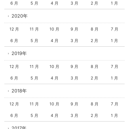
6 月
5 月
4 月
3 月
2 月
1 月
2020年
12 月
11 月
10 月
9 月
8 月
7 月
6 月
5 月
4 月
3 月
2 月
1 月
2019年
12 月
11 月
10 月
9 月
8 月
7 月
6 月
5 月
4 月
3 月
2 月
1 月
2018年
12 月
11 月
10 月
9 月
8 月
7 月
6 月
5 月
4 月
3 月
2 月
1 月
2017年