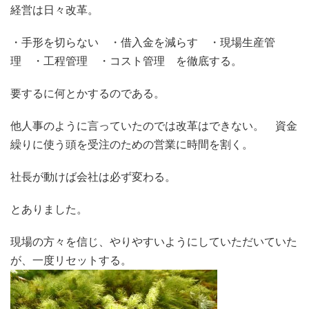
経営は日々改革。
・手形を切らない ・借入金を減らす ・現場生産管
理 ・工程管理 ・コスト管理 を徹底する。
要するに何とかするのである。
他人事のように言っていたのでは改革はできない。 資金
繰りに使う頭を受注のための営業に時間を割く。
社長が動けば会社は必ず変わる。
とありました。
現場の方々を信じ、やりやすいようにしていただいていた
が、一度リセットする。