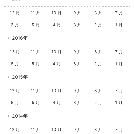
12 月
11 月
10 月
9 月
8 月
7 月
6 月
5 月
4 月
3 月
2 月
1 月
2016年
12 月
11 月
10 月
9 月
8 月
7 月
6 月
5 月
4 月
3 月
2 月
1 月
2015年
12 月
11 月
10 月
9 月
8 月
7 月
6 月
5 月
4 月
3 月
2 月
1 月
2014年
12 月
11 月
10 月
9 月
8 月
7 月