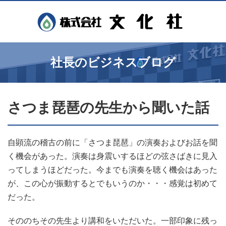
社長のビジネスブログ
さつま琵琶の先生から聞いた話
自顕流の稽古の前に「さつま琵琶」の演奏およびお話を聞
く機会があった。演奏は身震いするほどの弦さばきに見入
ってしまうほどだった。今までも演奏を聴く機会はあった
が、この心が振動するとでもいうのか・・・感覚は初めて
だった。
そののちその先生より講和をいただいた。一部印象に残っ