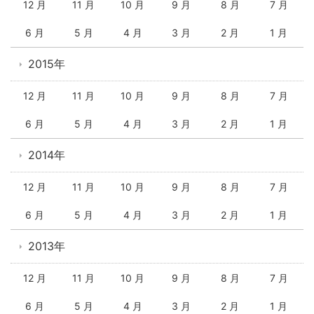
12 月
11 月
10 月
9 月
8 月
7 月
6 月
5 月
4 月
3 月
2 月
1 月
2015年
12 月
11 月
10 月
9 月
8 月
7 月
6 月
5 月
4 月
3 月
2 月
1 月
2014年
12 月
11 月
10 月
9 月
8 月
7 月
6 月
5 月
4 月
3 月
2 月
1 月
2013年
12 月
11 月
10 月
9 月
8 月
7 月
6 月
5 月
4 月
3 月
2 月
1 月