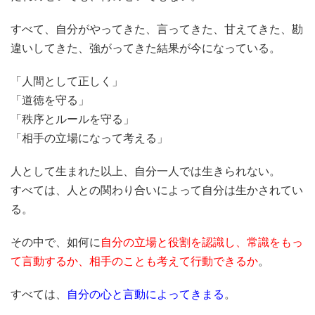
すべて、自分がやってきた、言ってきた、甘えてきた、勘
違いしてきた、強がってきた結果が今になっている。
「人間として正しく」
「道徳を守る」
「秩序とルールを守る」
「相手の立場になって考える」
人として生まれた以上、自分一人では生きられない。
すべては、人との関わり合いによって自分は生かされてい
る。
その中で、如何に
自分の立場と役割を認識し、常識をもっ
て言動するか、相手のことも考えて行動できるか
。
すべては、
自分の心と言動によってきまる
。