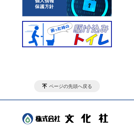
ページの先頭へ戻る