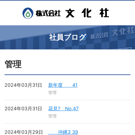
社員ブログ
管理
2024年03月31日
新年度 41
管理
2024年03月31日
花見? No.47
管理
2024年03月29日
沖縄3 39