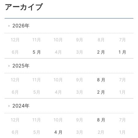
アーカイブ
2026年
12月
11月
10月
9月
8月
7月
6月
5 月
4月
3月
2 月
1 月
2025年
12月
11月
10月
9月
8 月
7月
6月
5月
4月
3月
2 月
1月
2024年
12月
11月
10月
9月
8 月
7月
6月
5月
4 月
3月
2月
1月