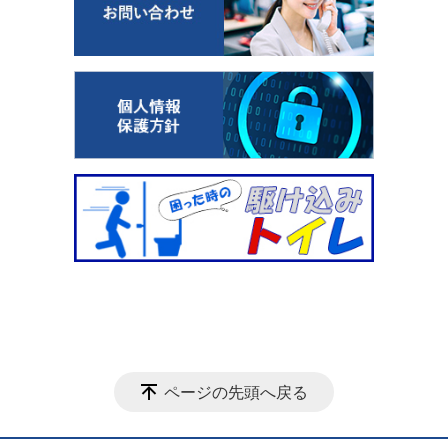
ページの先頭へ戻る