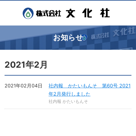
お知らせ
2021年2月
2021年02月04日
社内報 かたいもんそ 第60号 2021
年2月発行しました
社内報 かたいもんそ