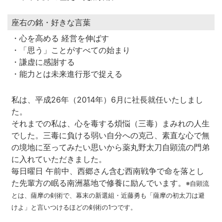
座右の銘・好きな言葉
・心を高める 経営を伸ばす
・「思う」ことがすべての始まり
・謙虚に感謝する
・能力とは未来進行形で捉える
私は、平成26年（2014年）6月に社長就任いたしまし
た。
それまでの私は、心を毒する煩悩（三毒）まみれの人生
でした。三毒に負ける弱い自分への克己、素直な心で無
の境地に至ってみたい思いから薬丸野太刀自顕流の門弟
に入れていただきました。
毎日曜日 午前中、西郷さん含む西南戦争で命を落とし
た先輩方の眠る南洲墓地で修養に励んでいます。
※自顕流
とは、薩摩の剣術で、幕末の新選組・近藤勇も「薩摩の初太刀は避
けよ」と言いつけるほどの剣術の1つです。