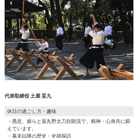
代表取締役 土屋 妥九
休日の過ごし方・趣味
・愚息、娘らと薬丸野太刀自顕流で、精神・心身共に鍛
えています。
・幕末以降の歴史・史跡探訪