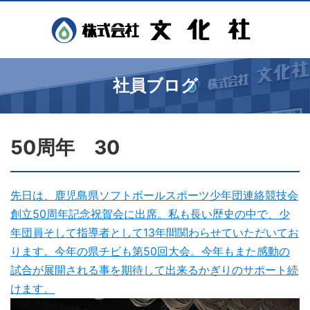
社員ブログ
50周年 30
先日は、鹿児島県ソフトボールスポーツ少年団連絡競技会
創立50周年記念祝賀会に出席。私も長い歴史の中で、少
年団員そして指導者として13年間関わらせていただいてお
ります。今年の県チビも第50回大会。今年もまた感動の
試合が展開される事を期待して出来るかぎりのサポート続
けます。