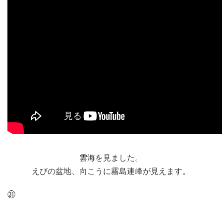
雲海を見ました。
えびの盆地、向こうに霧島連峰が見えます。
㉛